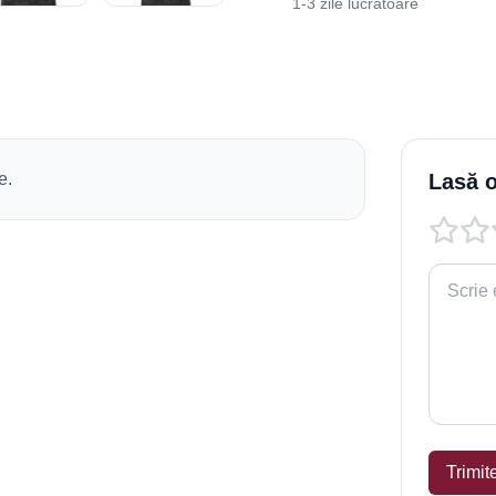
1-3 zile lucrătoare
e.
Lasă o
Trimit