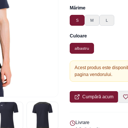
Mărime
S
M
L
Culoare
albastru
Acest produs este disponib
pagina vendorului.
Cumpără acum
Livrare