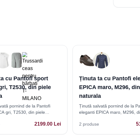
ta cu Pantofi sport
Ținuta ta cu Pantofi el
ri, T2530, din piele
EPICA maro, M296, din
a
naturala
vată pornind de la Pantofi
Ținută salvată pornind de la Pa
A gri, T2530, din piele
eleganti EPICA maro, M296, di
naturala
2199.00
Lei
5
e
2
produse