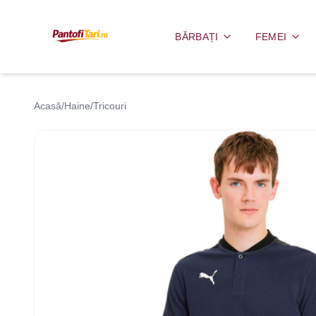
BĂRBAȚI
FEMEI
Acasă
/
Haine
/
Tricouri