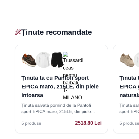
Ținute recomandate
Ținuta ta cu Pantofi sport
Ținuta 
EPICA maro, 215LE, din piele
EPICA g
intoarsa
natural
Ținută salvată pornind de la Pantofi
Ținută sal
sport EPICA maro, 215LE, din piele
sport EPIC
intoarsa
naturala
2518.80
Lei
5
produse
5
produs