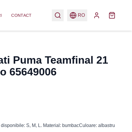
RO
I
CONTACT
ati Puma Teamfinal 21
lo 65649006
 disponibile: S, M, L. Material: bumbacCuloare: albastru