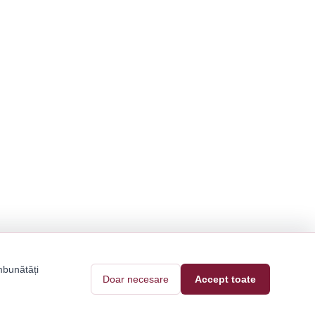
mbunătăți
Doar necesare
Accept toate