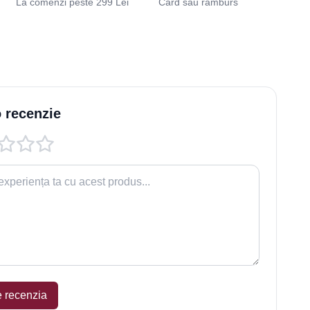
La comenzi peste 299 Lei
Card sau ramburs
 recenzie
e recenzia