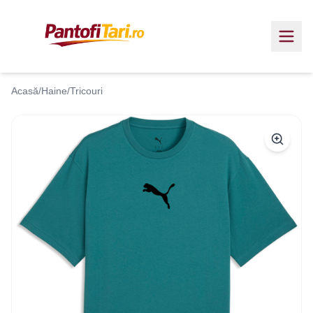
Acasă
/
Haine
/
Tricouri