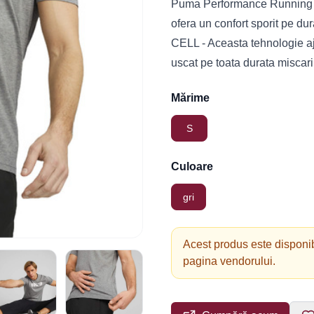
Puma Performance Running T
ofera un confort sporit pe dura
CELL - Aceasta tehnologie aju
uscat pe toata durata miscar
Mărime
S
Culoare
gri
Acest produs este disponib
pagina vendorului.