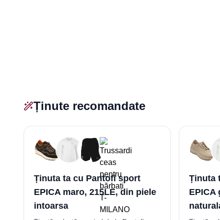
Ținute recomandate
Ținuta ta cu Pantofi sport
Ținuta 
EPICA maro, 215LE, din piele
EPICA g
intoarsa
natural