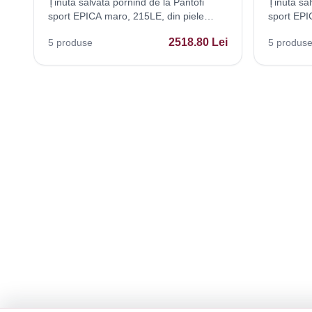
Ținută salvată pornind de la Pantofi
Ținută sal
sport EPICA maro, 215LE, din piele
sport EPIC
intoarsa
naturala
2518.80
Lei
5
produse
5
produs