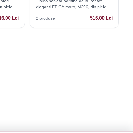
ntofi
Ținută salvată pornind de la Pantofi
n piele
eleganti EPICA maro, M296, din piele
naturala
16.00
Lei
516.00
Lei
2
produse