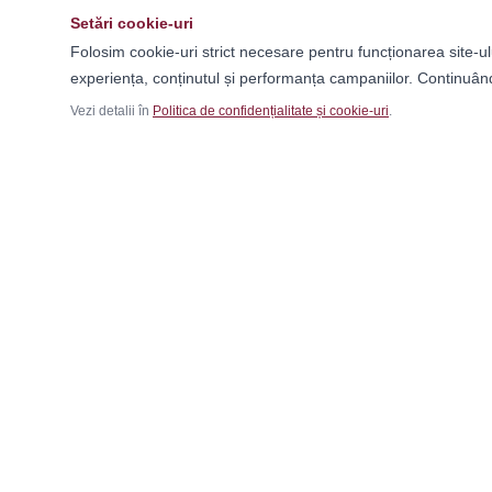
Setări cookie-uri
Folosim cookie-uri strict necesare pentru funcționarea site-ul
experiența, conținutul și performanța campaniilor. Continuând
Vezi detalii în
Politica de confidențialitate și cookie-uri
.
Ca
Băr
Fem
Magazinul tău online de încălțăminte și
Cop
fashion, cu outfit builder integrat pentru ținute
Outf
complete.