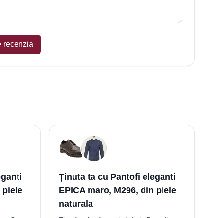
e recenzia
eganti
Ținuta ta cu Pantofi eleganti
 piele
EPICA maro, M296, din piele
naturala