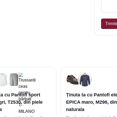
Trimit
ta cu Pantofi sport
Ținuta ta cu Pantofi el
ri, T2530, din piele
EPICA maro, M296, din
a
naturala