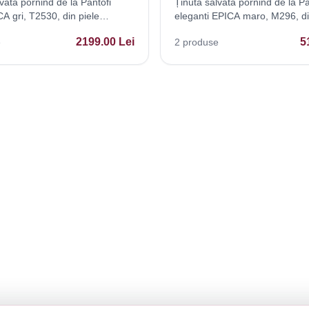
vată pornind de la Pantofi
Ținută salvată pornind de la Pa
A gri, T2530, din piele
eleganti EPICA maro, M296, di
naturala
2199.00
Lei
5
e
2
produse