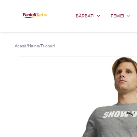
BĂRBAȚI
FEMEI
Acasă
/
Haine
/
Tricouri