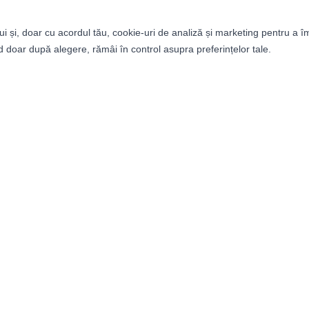
ui și, doar cu acordul tău, cookie-uri de analiză și marketing pentru a î
 doar după alegere, rămâi în control asupra preferințelor tale.
tegorii
Informații
bați
Despre noi
ei
Termeni și condiții
ii
Politica de confidențialitat
it Builder
Retururi