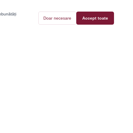
mbunătăți
Doar necesare
Accept toate
Pantofi Tari
Contact
Blog
e