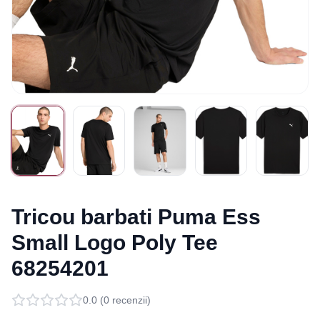
Tricou barbati Puma Ess
Small Logo Poly Tee
68254201
0.0
(
0
recenzii)