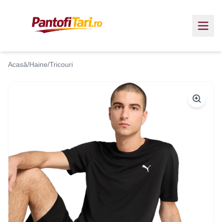
Acasă
/
Haine
/
Tricouri