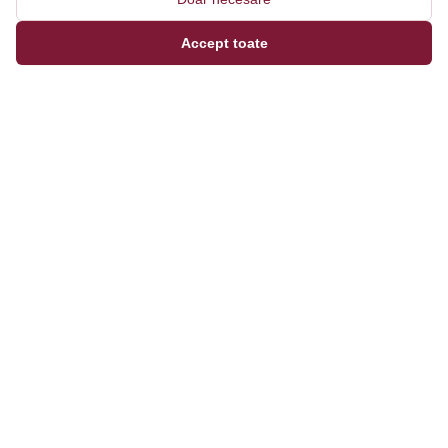
Accept toate
Magazinul tău online de încălțăminte și fashion, cu
outfit builder integrat pentru ținute complete.
Categorii
Bărbați