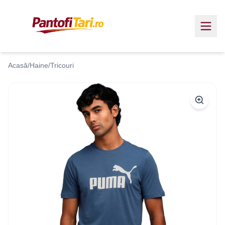
Acasă
/
Haine
/
Tricouri