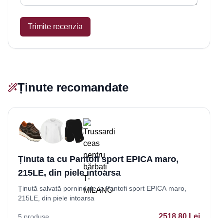
Trimite recenzia
Ținute recomandate
Ținuta ta cu Pantofi sport EPICA maro,
215LE, din piele intoarsa
Ținută salvată pornind de la Pantofi sport EPICA maro,
215LE, din piele intoarsa
2518.80
Lei
5
produse