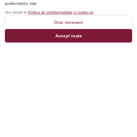
preferințelor tale.
Vezi detalii în
Politica de confidențialitate și cookie-uri
.
Doar necesare
Accept toate
Magazinul tău online de încălțăminte și fashion, cu
outfit builder integrat pentru ținute complete.