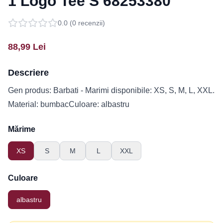
1 Logo Tee S 68253380
0.0
(
0
recenzii)
88,99
Lei
Descriere
Gen produs: Barbati - Marimi disponibile: XS, S, M, L, XXL.
Material: bumbacCuloare: albastru
Mărime
XS
S
M
L
XXL
Culoare
albastru