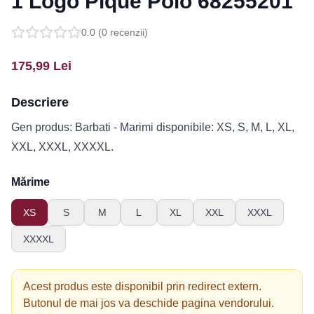
1 Logo Pique Polo 68255201
0.0
(
0
recenzii)
175,99
Lei
Descriere
Gen produs: Barbati - Marimi disponibile: XS, S, M, L, XL,
XXL, XXXL, XXXXL.
Mărime
XS
S
M
L
XL
XXL
XXXL
XXXXL
Acest produs este disponibil prin redirect extern.
Butonul de mai jos va deschide pagina vendorului.