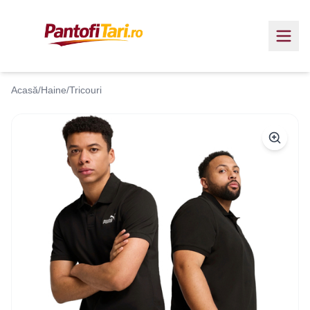
Acasă
/
Haine
/
Tricouri