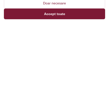
Doar necesare
Accept toate
Magazinul tău online de încălțăminte și fashion, cu
outfit builder integrat pentru ținute complete.
Categorii
Bărbați