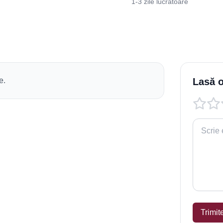
1-3 zile lucrătoare
e.
Lasă o
Trimit