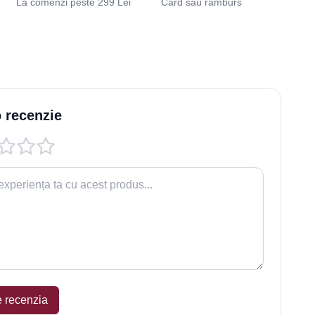
La comenzi peste 299 Lei
Card sau ramburs
 recenzie
e recenzia