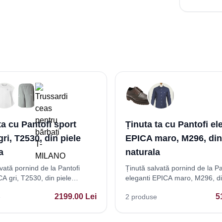
ta cu Pantofi sport
Ținuta ta cu Pantofi el
ri, T2530, din piele
EPICA maro, M296, din
a
naturala
vată pornind de la Pantofi
Ținută salvată pornind de la Pa
A gri, T2530, din piele
eleganti EPICA maro, M296, di
naturala
2199.00
Lei
5
e
2
produse