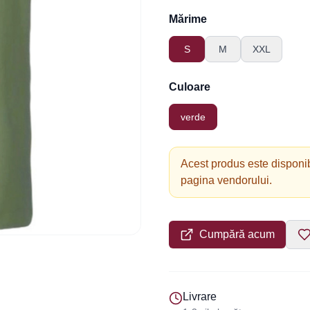
Mărime
S
M
XXL
Culoare
verde
Acest produs este disponib
pagina vendorului.
Cumpără acum
Livrare