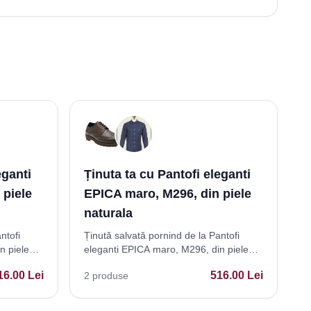
eganti
Ținuta ta cu Pantofi eleganti
 piele
EPICA maro, M296, din piele
naturala
ntofi
Ținută salvată pornind de la Pantofi
n piele
eleganti EPICA maro, M296, din piele
naturala
16.00
Lei
516.00
Lei
2
produse