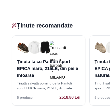
Ținute recomandate
Ținuta ta cu Pantofi sport
Ținuta 
EPICA maro, 215LE, din piele
EPICA g
intoarsa
natural
Ținută salvată pornind de la Pantofi
Ținută sal
sport EPICA maro, 215LE, din piele
sport EPIC
intoarsa
naturala
2518.80
Lei
5
produse
5
produs