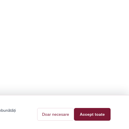
mbunătăți
Doar necesare
Accept toate