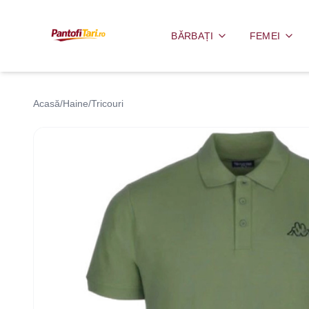
BĂRBAȚI
FEMEI
Acasă
/
Haine
/
Tricouri