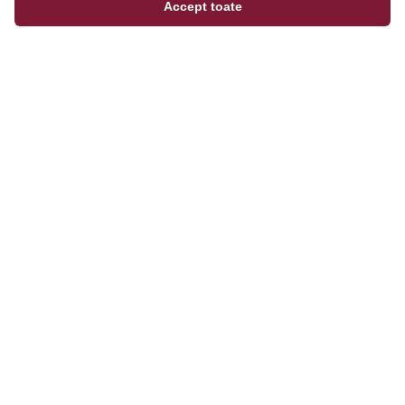
Accept toate
Magazinul tău online de încălțăminte și fashion, cu
outfit builder integrat pentru ținute complete.
Categorii
Bărbați
Femei