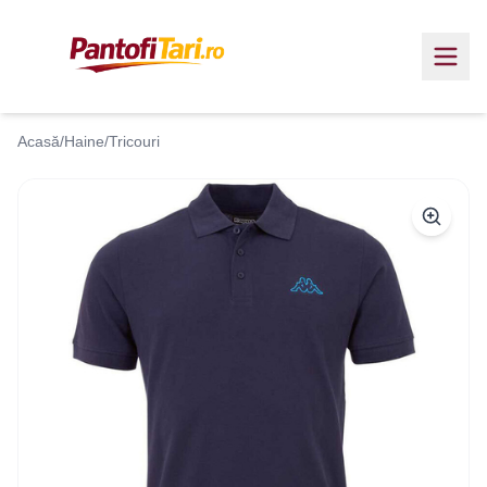
Acasă
/
Haine
/
Tricouri