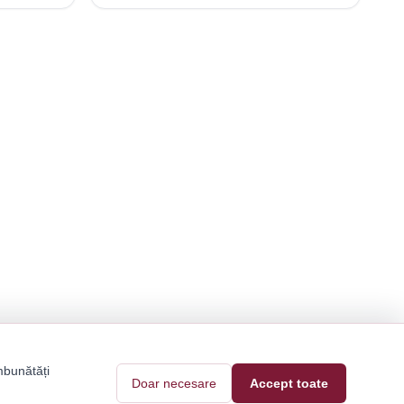
mbunătăți
Doar necesare
Accept toate