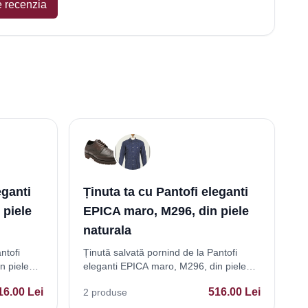
e recenzia
eganti
Ținuta ta cu Pantofi eleganti
 piele
EPICA maro, M296, din piele
naturala
ntofi
Ținută salvată pornind de la Pantofi
n piele
eleganti EPICA maro, M296, din piele
naturala
16.00
Lei
516.00
Lei
2
produse