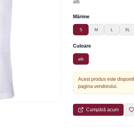
alb
Mărime
S
M
L
XL
Culoare
alb
Acest produs este disponib
pagina vendorului.
Cumpără acum