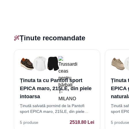
Ținute recomandate
Ținuta ta cu Pantofi sport
Ținuta 
EPICA maro, 215LE, din piele
EPICA g
intoarsa
natural
Ținută salvată pornind de la Pantofi
Ținută sal
sport EPICA maro, 215LE, din piele
sport EPIC
intoarsa
naturala
2518.80
Lei
5
produse
5
produs