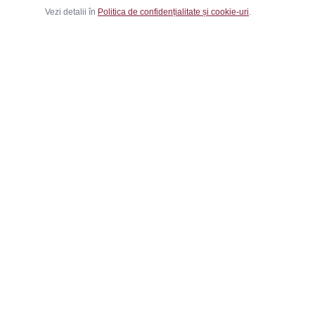
Vezi detalii în
Politica de confidențialitate și cookie-uri
.
Ca
Băr
Fem
Magazinul tău online de încălțăminte și
Cop
fashion, cu outfit builder integrat pentru ținute
Outf
complete.