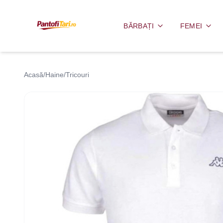
BĂRBAȚI
FEMEI
Acasă
/
Haine
/
Tricouri