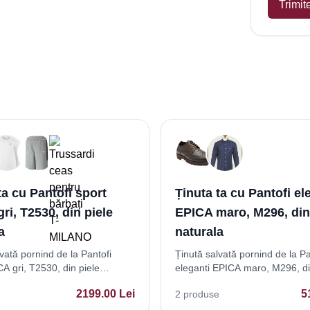
Trimit
ta cu Pantofi sport
Ținuta ta cu Pantofi el
ri, T2530, din piele
EPICA maro, M296, din
a
naturala
vată pornind de la Pantofi
Ținută salvată pornind de la Pa
A gri, T2530, din piele
eleganti EPICA maro, M296, di
naturala
2199.00
Lei
5
e
2
produse