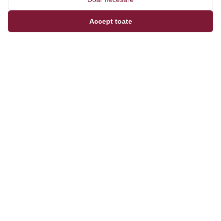
Accept toate
Magazinul tău online de încălțăminte și fashion, cu
outfit builder integrat pentru ținute complete.
Categorii
Bărbați