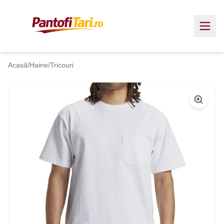
Acasă
/
Haine
/
Tricouri