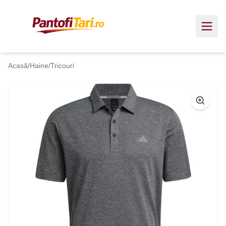
Acasă
/
Haine
/
Tricouri