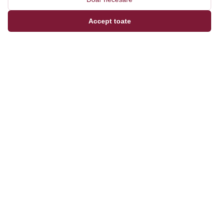
Accept toate
Magazinul tău online de încălțăminte și fashion, cu
outfit builder integrat pentru ținute complete.
Categorii
Bărbați