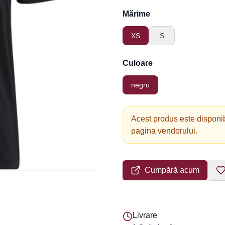
Mărime
XS
S
Culoare
negru
Acest produs este disponib
pagina vendorului.
Cumpără acum
Livrare