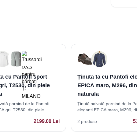
ta cu Pantofi sport
Ținuta ta cu Pantofi el
ri, T2530, din piele
EPICA maro, M296, din
a
naturala
vată pornind de la Pantofi
Ținută salvată pornind de la Pa
A gri, T2530, din piele
eleganti EPICA maro, M296, di
naturala
2199.00
Lei
5
e
2
produse