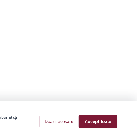
mbunătăți
Doar necesare
Accept toate