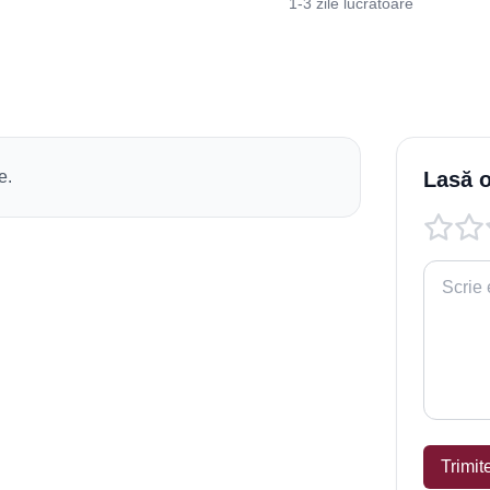
1-3 zile lucrătoare
e.
Lasă o
Trimit