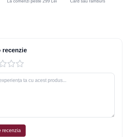
La comenzi peste 299 Lei
Card sau ramburs
 recenzie
e recenzia