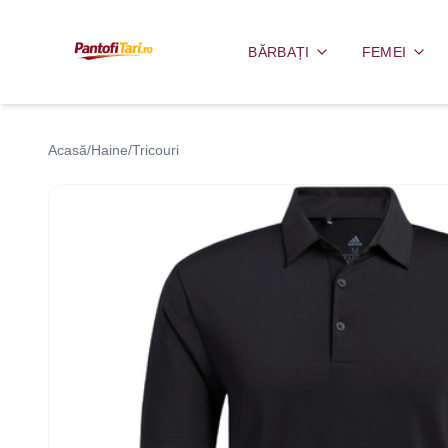
BĂRBAȚI
FEMEI
Acasă
/
Haine
/
Tricouri