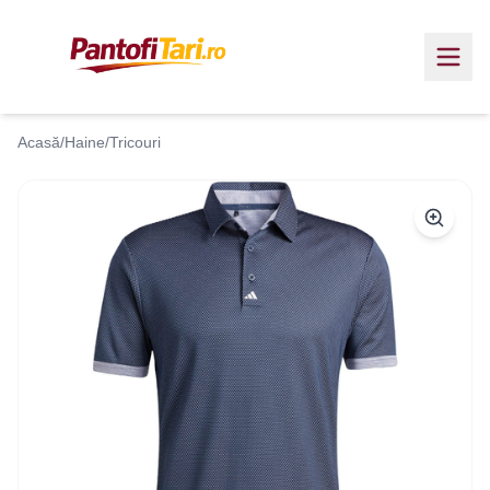
Acasă
/
Haine
/
Tricouri