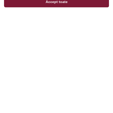
Accept toate
Magazinul tău online de încălțăminte și fashion, cu
outfit builder integrat pentru ținute complete.
Categorii
Bărbați
Femei