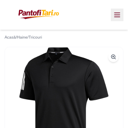
Acasă
/
Haine
/
Tricouri