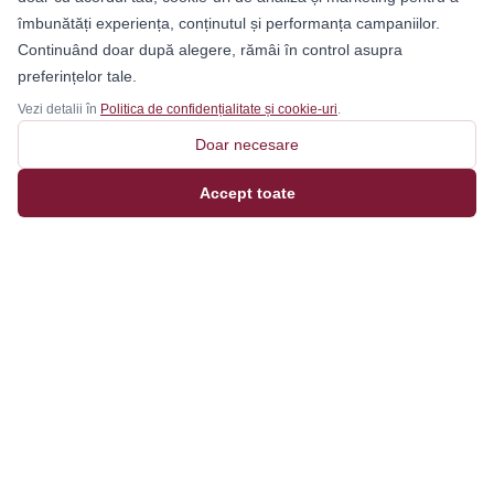
îmbunătăți experiența, conținutul și performanța campaniilor.
Continuând doar după alegere, rămâi în control asupra
preferințelor tale.
Vezi detalii în
Politica de confidențialitate și cookie-uri
.
Doar necesare
Accept toate
Magazinul tău online de încălțăminte și fashion, cu