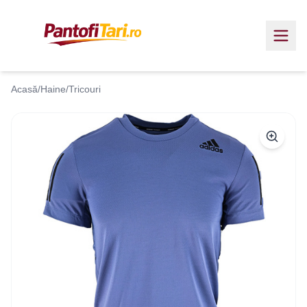
Acasă
/
Haine
/
Tricouri