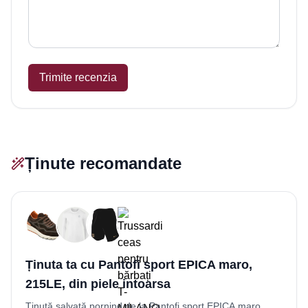
Trimite recenzia
Ținute recomandate
Ținuta ta cu Pantofi sport EPICA maro,
215LE, din piele intoarsa
Ținută salvată pornind de la Pantofi sport EPICA maro,