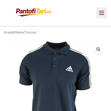
Acasă
/
Haine
/
Tricouri