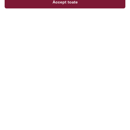
Accept toate
Magazinul tău online de încălțăminte și fashion, cu
outfit builder integrat pentru ținute complete.
Categorii
Bărbați
Femei