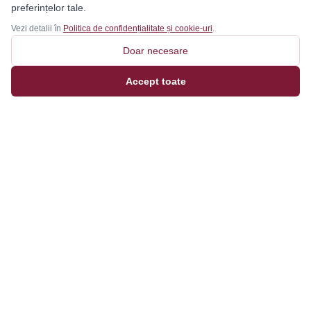
preferințelor tale.
Vezi detalii în
Politica de confidențialitate și cookie-uri
.
Doar necesare
Accept toate
Magazinul tău online de încălțăminte și fashion, cu
outfit builder integrat pentru ținute complete.