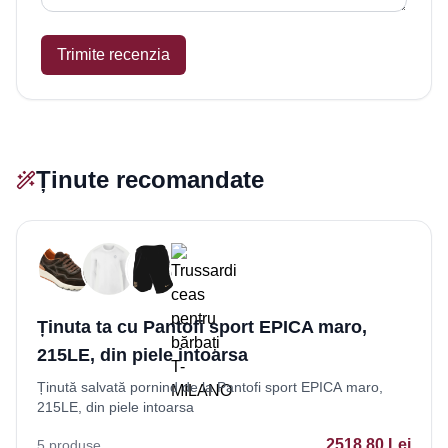
Trimite recenzia
Ținute recomandate
Ținuta ta cu Pantofi sport EPICA maro,
215LE, din piele intoarsa
Ținută salvată pornind de la Pantofi sport EPICA maro,
215LE, din piele intoarsa
2518.80
Lei
5
produse