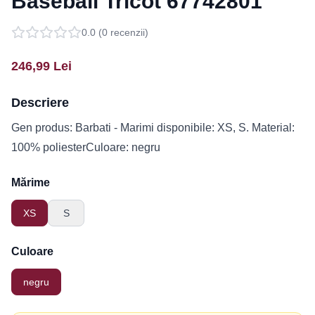
Baseball Tricot 67742801
0.0
(
0
recenzii)
246,99
Lei
Descriere
Gen produs: Barbati - Marimi disponibile: XS, S. Material:
100% poliesterCuloare: negru
Mărime
XS
S
Culoare
negru