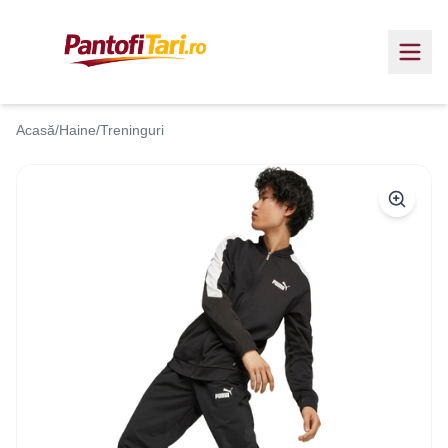
Acasă
/
Haine
/
Treninguri