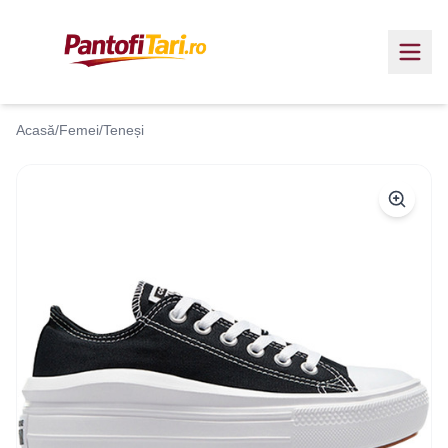
Acasă
/
Femei
/
Teneși