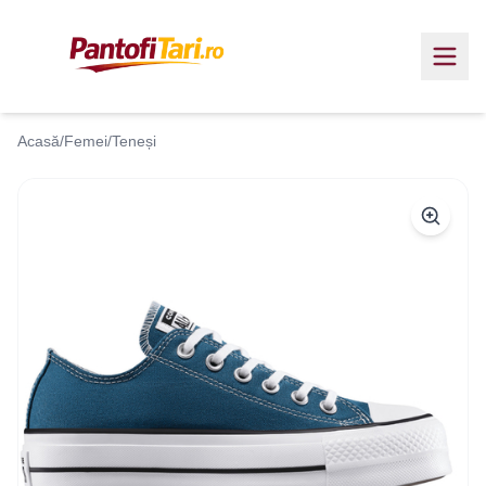
Acasă
/
Femei
/
Teneși