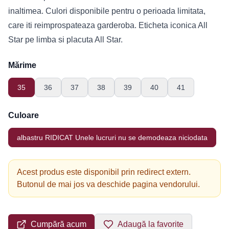
inaltimea. Culori disponibile pentru o perioada limitata,
care iti reimprospateaza garderoba. Eticheta iconica All
Star pe limba si placuta All Star.
Mărime
35
36
37
38
39
40
41
Culoare
albastru RIDICAT Unele lucruri nu se demodeaza niciodata
Acest produs este disponibil prin redirect extern.
Butonul de mai jos va deschide pagina vendorului.
Cumpără acum
Adaugă la favorite