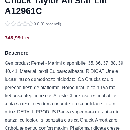
Chuck Taylor All Star Lift
A12961C
0.0
(
0
recenzii)
348,99
Lei
Descriere
Gen produs: Femei - Marimi disponibile: 35, 36, 37, 38, 39,
40, 41. Material: textil Culoare: albastru RIDICAT Unele
lucruri nu se demodeaza niciodata. Ca Chucks sau o
pereche fresh de platforme. Norocul tau e ca nu va mai
trebui sa alegi intre ele. Acesti Chuck usori si inaltati te
ajuta sa iesi in evidenta oriunde, ca sa poti face... cam
orice. DETALII PRODUS Partea superioara durabila din
panza, cu look-ul si senzatia clasica Chuck. Amortizare
OrthoLite pentru confort maxim. Platforma ridicata creste