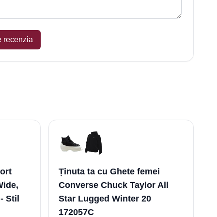
e recenzia
ort
Ținuta ta cu Ghete femei
Wide,
Converse Chuck Taylor All
- Stil
Star Lugged Winter 20
172057C