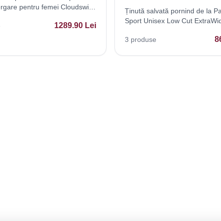
ergare pentru femei Cloudswift
Ținută salvată pornind de la Pa
Sport Unisex Low Cut ExtraWi
1289.90
Lei
e
Respirabili, cu Șireturi - Stil C
8
3
produse
Athleisure