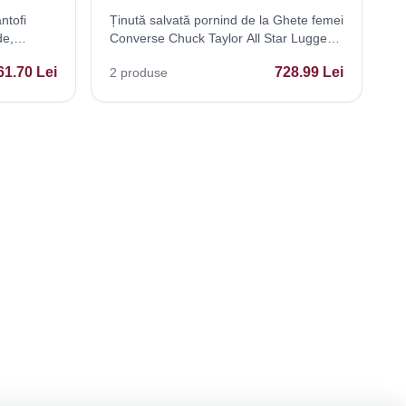
ntofi
Ținută salvată pornind de la Ghete femei
de,
Converse Chuck Taylor All Star Lugged
asual
Winter 20 172057C
61.70
Lei
728.99
Lei
2
produse