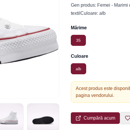
Gen produs: Femei - Marimi di
textilCuloare: alb
Mărime
35
Culoare
alb
Acest produs este disponib
pagina vendorului.
Cumpără acum