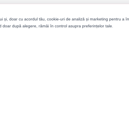
ui și, doar cu acordul tău, cookie-uri de analiză și marketing pentru a î
 doar după alegere, rămâi în control asupra preferințelor tale.
tegorii
Informații
bați
Despre noi
ei
Termeni și condiții
ii
Politica de confidențialitat
it Builder
Retururi