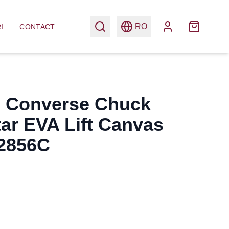
RO
I
CONTACT
i Converse Chuck
tar EVA Lift Canvas
72856C