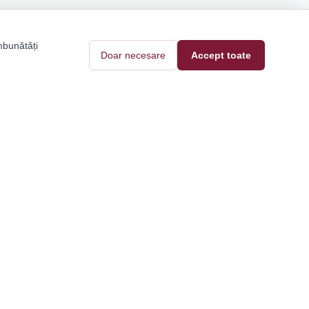
mbunătăți
Doar necesare
Accept toate
Pantofi Tari
Contact
Blog
e