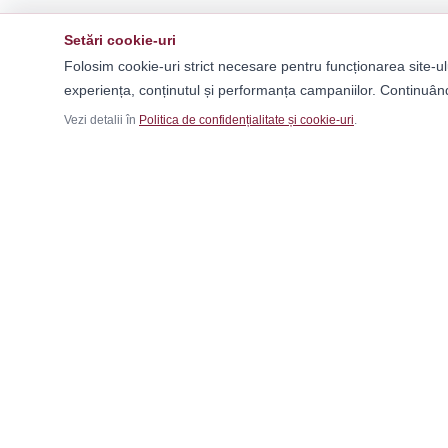
Setări cookie-uri
Folosim cookie-uri strict necesare pentru funcționarea site-ul
experiența, conținutul și performanța campaniilor. Continuând
Vezi detalii în
Politica de confidențialitate și cookie-uri
.
Ca
Băr
Fem
Magazinul tău online de încălțăminte și
Cop
fashion, cu outfit builder integrat pentru ținute
Outf
complete.