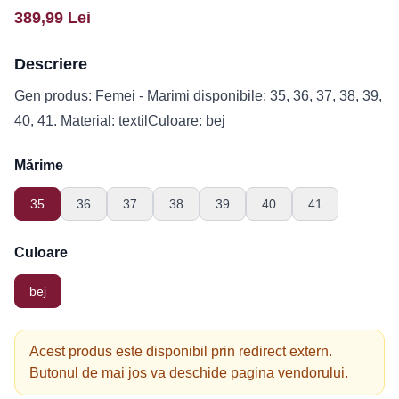
389,99
Lei
Descriere
Gen produs: Femei - Marimi disponibile: 35, 36, 37, 38, 39,
40, 41. Material: textilCuloare: bej
Mărime
35
36
37
38
39
40
41
Culoare
bej
Acest produs este disponibil prin redirect extern.
Butonul de mai jos va deschide pagina vendorului.