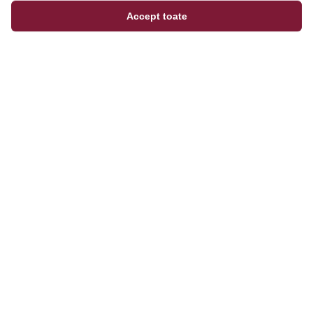
Accept toate
Magazinul tău online de încălțăminte și fashion, cu
outfit builder integrat pentru ținute complete.
Categorii
Bărbați