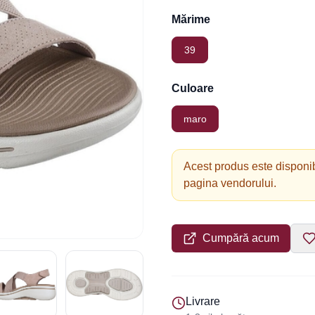
Mărime
39
Culoare
maro
Acest produs este disponib
pagina vendorului.
Cumpără acum
Livrare