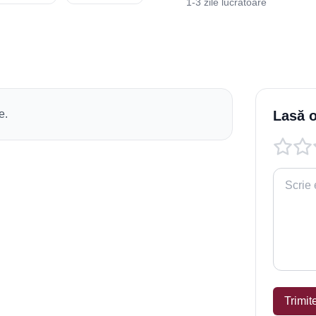
1-3 zile lucrătoare
e.
Lasă o
Trimit