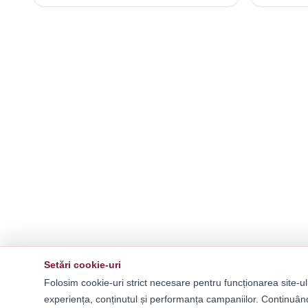
Setări cookie-uri
Folosim cookie-uri strict necesare pentru funcționarea site-ul
experiența, conținutul și performanța campaniilor. Continuând