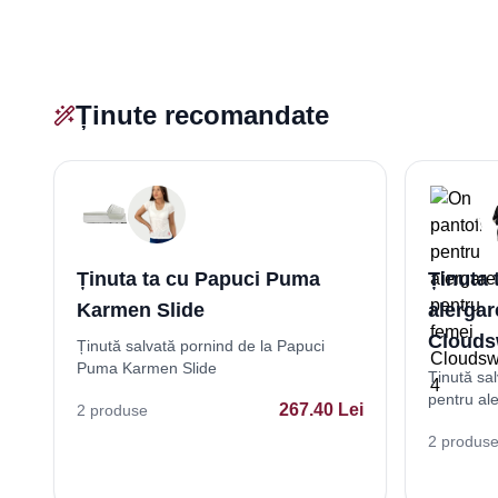
Ținute recomandate
Ținuta ta cu Papuci Puma
Ținuta 
Karmen Slide
alergar
Cloudsw
Ținută salvată pornind de la Papuci
Puma Karmen Slide
Ținută sa
pentru al
267.40
Lei
2
produse
4
2
produs