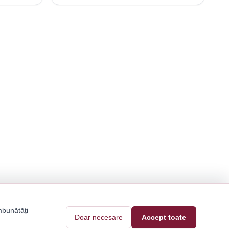
mbunătăți
Doar necesare
Accept toate