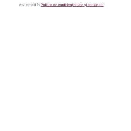
Vezi detalii în
Politica de confidențialitate și cookie-uri
.
Ca
Băr
Fem
Magazinul tău online de încălțăminte și
Cop
fashion, cu outfit builder integrat pentru ținute
Outf
complete.