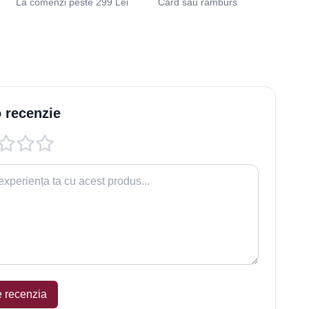
La comenzi peste 299 Lei
Card sau ramburs
 recenzie
e recenzia