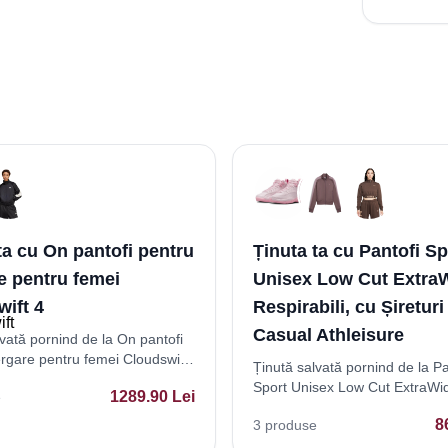
ta cu On pantofi pentru
Ținuta ta cu Pantofi Sp
e pentru femei
Unisex Low Cut Extra
ift 4
Respirabili, cu Șireturi 
Casual Athleisure
lvată pornind de la On pantofi
ergare pentru femei Cloudswift
Ținută salvată pornind de la Pa
Sport Unisex Low Cut ExtraWi
1289.90
Lei
e
Respirabili, cu Șireturi - Stil C
8
3
produse
Athleisure