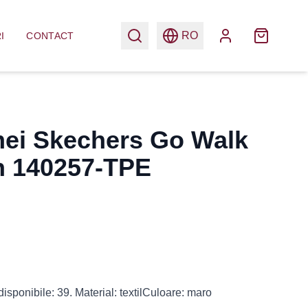
RO
I
CONTACT
mei Skechers Go Walk
n 140257-TPE
sponibile: 39. Material: textilCuloare: maro