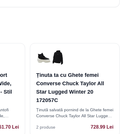
ort
Ținuta ta cu Ghete femei
Wide,
Converse Chuck Taylor All
- Stil
Star Lugged Winter 20
172057C
ntofi
Ținută salvată pornind de la Ghete femei
de,
Converse Chuck Taylor All Star Lugged
asual
Winter 20 172057C
61.70
Lei
728.99
Lei
2
produse