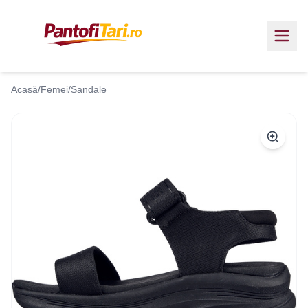
Acasă
/
Femei
/
Sandale