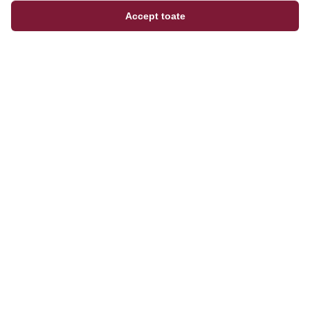
Accept toate
Magazinul tău online de încălțăminte și fashion, cu
outfit builder integrat pentru ținute complete.
Categorii
Bărbați