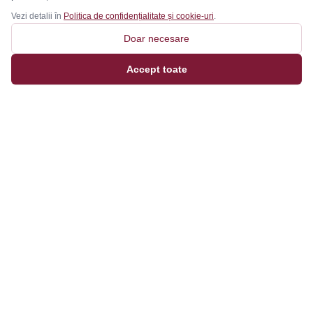
Vezi detalii în
Politica de confidențialitate și cookie-uri
.
Doar necesare
Accept toate
Magazinul tău online de încălțăminte și fashion, cu
outfit builder integrat pentru ținute complete.
Categorii