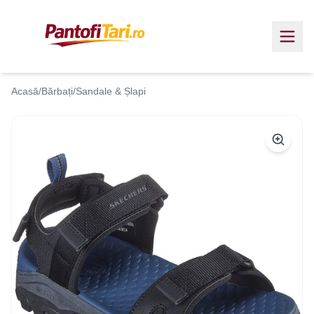
Acasă
/
Bărbați
/
Sandale & Șlapi