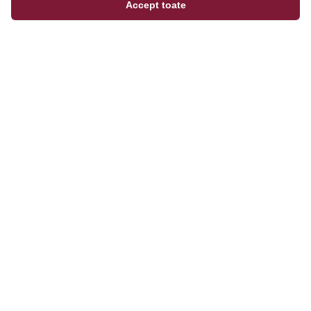
Accept toate
Magazinul tău online de încălțăminte și fashion, cu
outfit builder integrat pentru ținute complete.
Categorii
Bărbați
Femei