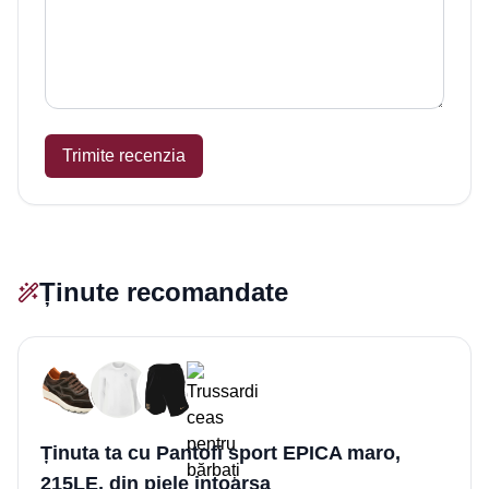
Trimite recenzia
Ținute recomandate
Ținuta ta cu Pantofi sport EPICA maro,
215LE, din piele intoarsa