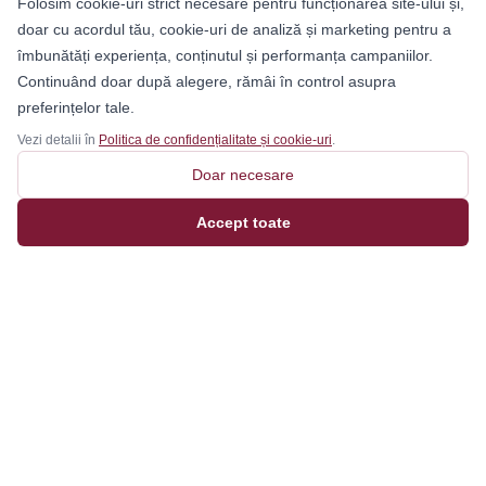
Folosim cookie-uri strict necesare pentru funcționarea site-ului și,
doar cu acordul tău, cookie-uri de analiză și marketing pentru a
îmbunătăți experiența, conținutul și performanța campaniilor.
Continuând doar după alegere, rămâi în control asupra
preferințelor tale.
Vezi detalii în
Politica de confidențialitate și cookie-uri
.
Doar necesare
Accept toate
Magazinul tău online de încălțăminte și fashion, cu