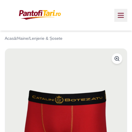
Acasă
/
Haine
/
Lenjerie & Șosete