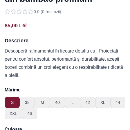
0.0
(
0
recenzii)
85,00
Lei
Descriere
Descoperă rafinamentul în fiecare detaliu cu . Proiectați
pentru confort absolut, performanță și durabilitate, acești
boxeri combină un croi elegant cu o respirabilitate ridicată
a pielii.
Mărime
S
38
M
40
L
42
XL
44
XXL
46
Culoare