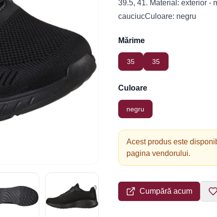
39.5, 41. Material: exterior - ma
cauciucCuloare: negru
Mărime
35
35
Culoare
negru
Acest produs este disponib
pagina vendorului.
Cumpără acum