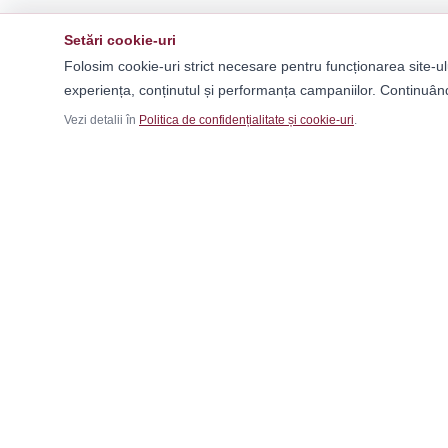
Setări cookie-uri
Folosim cookie-uri strict necesare pentru funcționarea site-ul
experiența, conținutul și performanța campaniilor. Continuând
Vezi detalii în
Politica de confidențialitate și cookie-uri
.
Ca
Băr
Fem
Magazinul tău online de încălțăminte și
Cop
fashion, cu outfit builder integrat pentru ținute
Outf
complete.