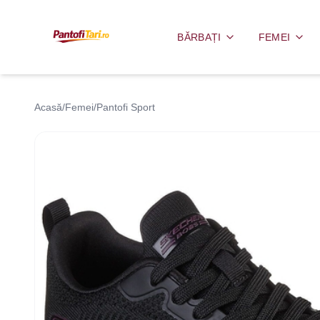
BĂRBAȚI
FEMEI
Acasă
/
Femei
/
Pantofi Sport