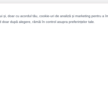
ui și, doar cu acordul tău, cookie-uri de analiză și marketing pentru a î
 doar după alegere, rămâi în control asupra preferințelor tale.
tegorii
Informații
bați
Despre noi
ei
Termeni și condiții
ii
Politica de confidențialitat
it Builder
Retururi