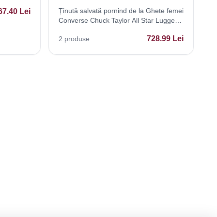
Ținută salvată pornind de la Ghete femei
67.40
Lei
Converse Chuck Taylor All Star Lugged
Winter 20 172057C
728.99
Lei
2
produse