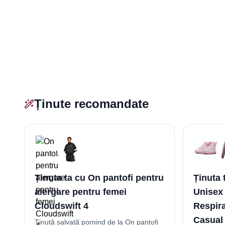
Ținute recomandate
Ținuta ta cu On pantofi pentru
Ținuta 
alergare pentru femei
Unisex
Cloudswift 4
Respirab
Casual 
Ținută salvată pornind de la On pantofi