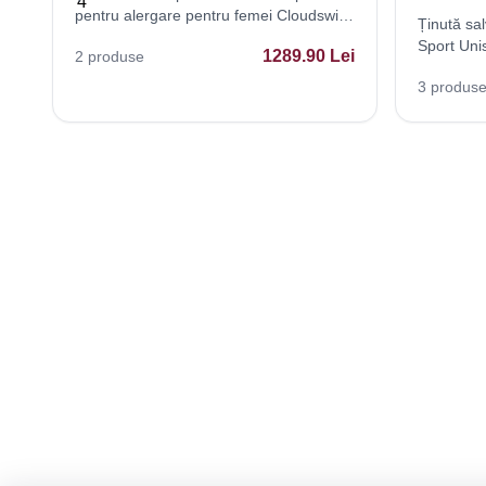
pentru alergare pentru femei Cloudswift
Ținută sal
4
Sport Uni
1289.90
Lei
2
produse
Respirabil
3
produs
Athleisure