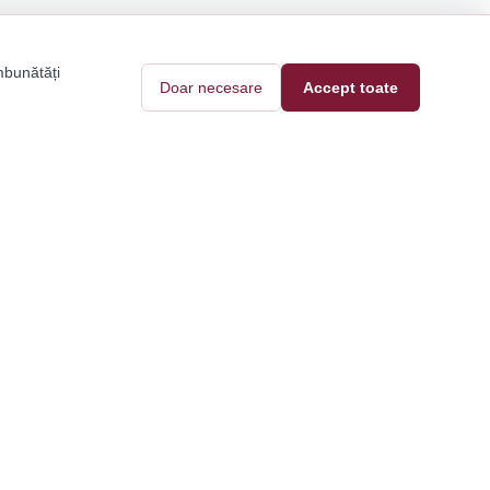
mbunătăți
Doar necesare
Accept toate
Pantofi Tari
Contact
Blog
e