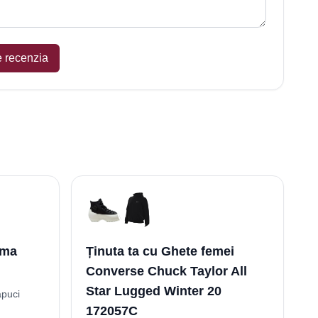
e recenzia
uma
Ținuta ta cu Ghete femei
Converse Chuck Taylor All
Star Lugged Winter 20
apuci
172057C