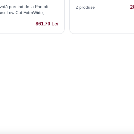
vată pornind de la Pantofi
2
2
produse
sex Low Cut ExtraWide,
i, cu Șireturi - Stil Casual
861.70
Lei
e