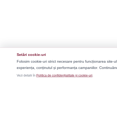
Setări cookie-uri
Folosim cookie-uri strict necesare pentru funcționarea site-ul
experiența, conținutul și performanța campaniilor. Continuând
Vezi detalii în
Politica de confidențialitate și cookie-uri
.
Ca
Băr