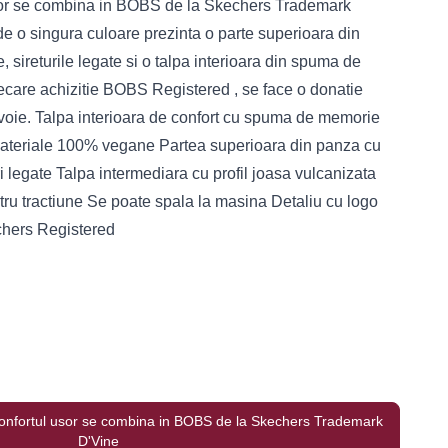
 usor se combina in BOBS de la Skechers Trademark
e o singura culoare prezinta o parte superioara din
, sireturile legate si o talpa interioara din spuma de
care achizitie BOBS Registered , se face o donatie
evoie. Talpa interioara de confort cu spuma de memorie
ateriale 100% vegane Partea superioara din panza cu
ri legate Talpa intermediara cu profil joasa vulcanizata
ntru tractiune Se poate spala la masina Detaliu cu logo
hers Registered
i confortul usor se combina in BOBS de la Skechers Trademark
D'Vine