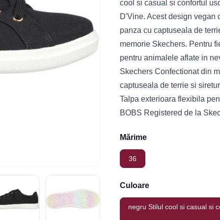
cool si casual si confortul
D'Vine. Acest design vegan d
panza cu captuseala de terrie
memorie Skechers. Pentru fie
pentru animalele aflate in n
Skechers Confectionat din m
captuseala de terrie si siretu
Talpa exterioara flexibila pe
BOBS Registered de la Skec
Mărime
36
Culoare
negru Stilul cool si casual s