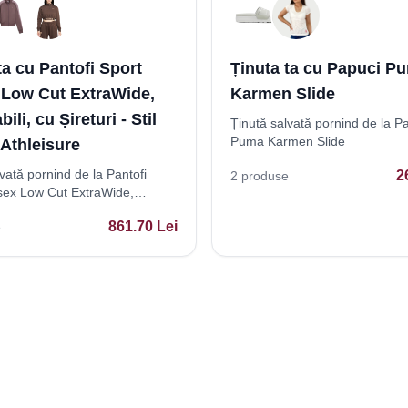
ta cu Pantofi Sport
Ținuta ta cu Papuci P
 Low Cut ExtraWide,
Karmen Slide
ili, cu Șireturi - Stil
Ținută salvată pornind de la P
Puma Karmen Slide
Athleisure
vată pornind de la Pantofi
2
2
produse
sex Low Cut ExtraWide,
i, cu Șireturi - Stil Casual
861.70
Lei
e