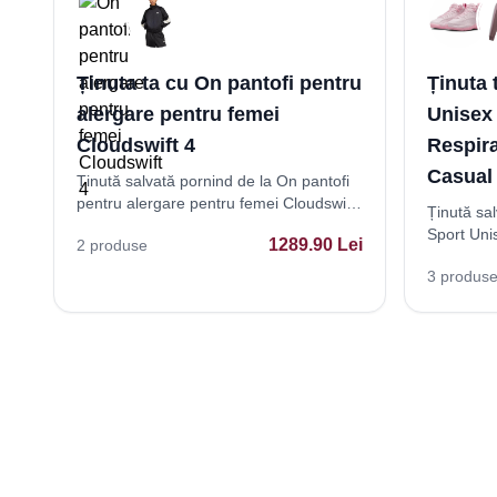
Ținuta ta cu On pantofi pentru
Ținuta 
alergare pentru femei
Unisex
Cloudswift 4
Respirab
Casual 
Ținută salvată pornind de la On pantofi
pentru alergare pentru femei Cloudswift
Ținută sal
4
Sport Uni
1289.90
Lei
2
produse
Respirabil
3
produs
Athleisure