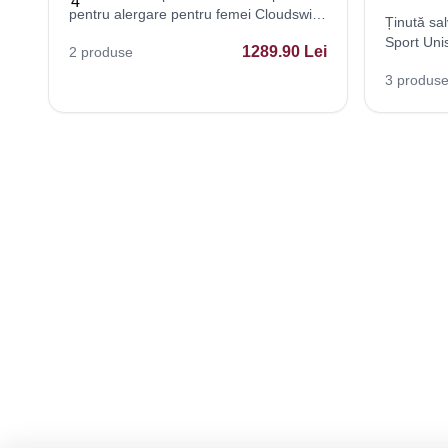
pentru alergare pentru femei Cloudswift
Ținută sal
4
Sport Uni
1289.90
Lei
2
produse
Respirabil
3
produs
Athleisure