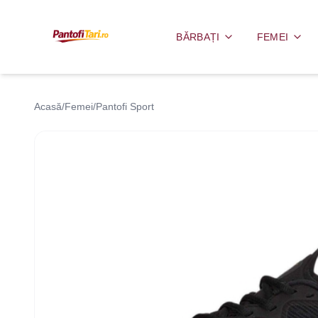
BĂRBAȚI
FEMEI
Acasă
/
Femei
/
Pantofi Sport