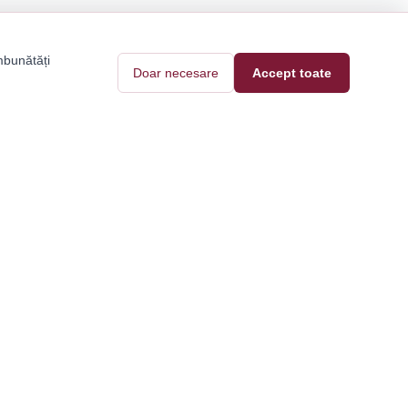
mbunătăți
Doar necesare
Accept toate
Pantofi Tari
Contact
Blog
e