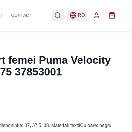
RO
I
CONTACT
rt femei Puma Velocity
 75 37853001
sponibile: 37, 37.5, 38. Material: textilCuloare: negru