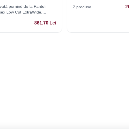
vată pornind de la Pantofi
2
2
produse
sex Low Cut ExtraWide,
i, cu Șireturi - Stil Casual
861.70
Lei
e