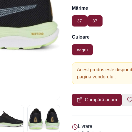
Mărime
37
37
Culoare
negru
Acest produs este disponib
pagina vendorului.
Cumpără acum
Livrare