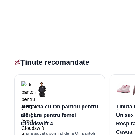
Ținute recomandate
Ținuta ta cu On pantofi pentru
Ținuta 
alergare pentru femei
Unisex
Cloudswift 4
Respirab
Casual 
Ținută salvată pornind de la On pantofi