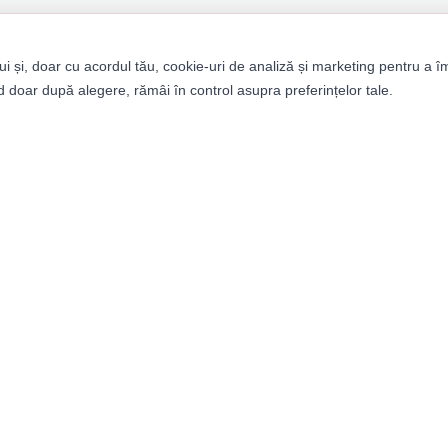
ui și, doar cu acordul tău, cookie-uri de analiză și marketing pentru a î
 doar după alegere, rămâi în control asupra preferințelor tale.
tegorii
Informații
bați
Despre noi
ei
Termeni și condiții
ii
Politica de confidențialitat
it Builder
Retururi