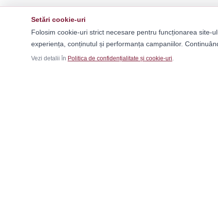
Setări cookie-uri
Folosim cookie-uri strict necesare pentru funcționarea site-ul
experiența, conținutul și performanța campaniilor. Continuând
Vezi detalii în
Politica de confidențialitate și cookie-uri
.
Ca
Băr
Fem
Magazinul tău online de încălțăminte și
Cop
fashion, cu outfit builder integrat pentru ținute
Outf
complete.