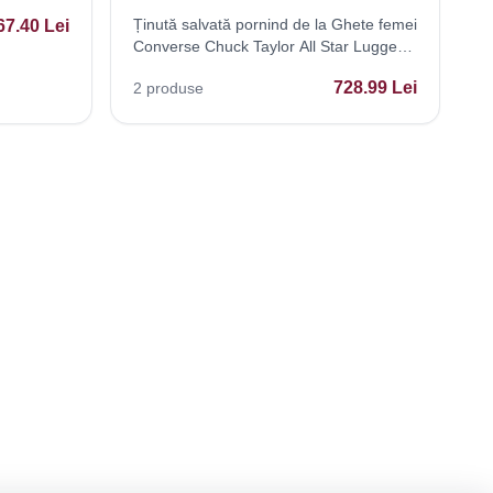
Ținută salvată pornind de la Ghete femei
67.40
Lei
Converse Chuck Taylor All Star Lugged
Winter 20 172057C
728.99
Lei
2
produse