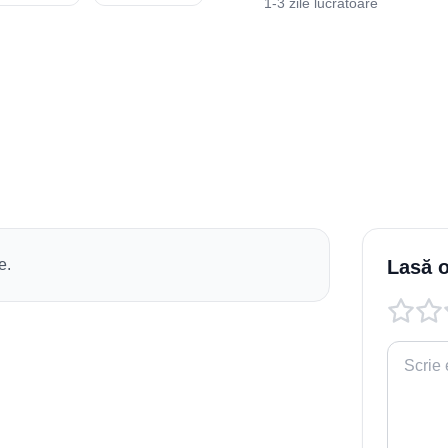
1-3 zile lucrătoare
e.
Lasă o