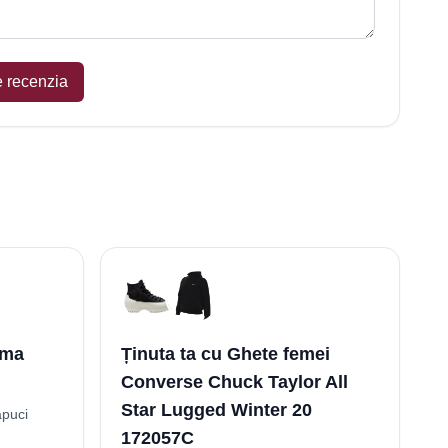
e recenzia
uma
Ținuta ta cu Ghete femei
Converse Chuck Taylor All
Star Lugged Winter 20
apuci
172057C