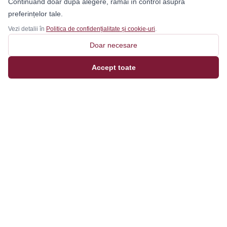
Continuând doar după alegere, rămâi în control asupra
preferințelor tale.
Vezi detalii în
Politica de confidențialitate și cookie-uri
.
Doar necesare
Accept toate
Magazinul tău online de încălțăminte și fashion, cu
outfit builder integrat pentru ținute complete.