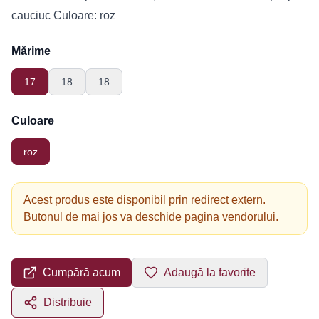
cauciuc Culoare: roz
Mărime
17
18
18
Culoare
roz
Acest produs este disponibil prin redirect extern.
Butonul de mai jos va deschide pagina vendorului.
Cumpără acum
Adaugă la favorite
Distribuie