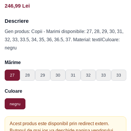
246,99
Lei
Descriere
Gen produs: Copii - Marimi disponibile: 27, 28, 29, 30, 31,
32, 33, 33.5, 34, 35, 36, 36.5, 37. Material: textilCuloare:
negru
Mărime
27
28
29
30
31
32
33
33
Culoare
negru
Acest produs este disponibil prin redirect extern.
Butonul de mai jos va deschide pagina vendorului.