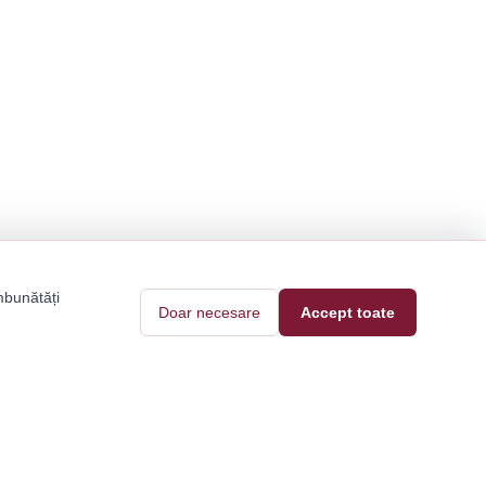
mbunătăți
Doar necesare
Accept toate
Pantofi Tari