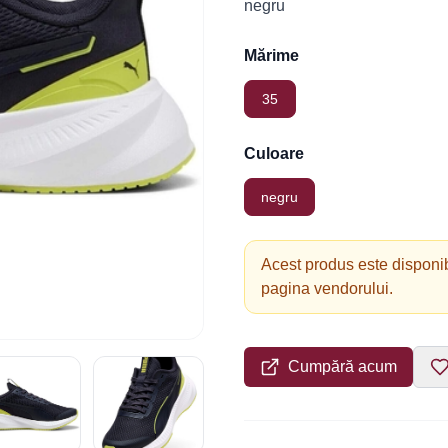
negru
Mărime
35
Culoare
negru
Acest produs este disponib
pagina vendorului.
Cumpără acum