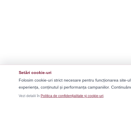
Setări cookie-uri
Folosim cookie-uri strict necesare pentru funcționarea site-ul
experiența, conținutul și performanța campaniilor. Continuând
Vezi detalii în
Politica de confidențialitate și cookie-uri
.
Ca