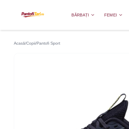
BĂRBAȚI
FEMEI
Acasă
/
Copii
/
Pantofi Sport