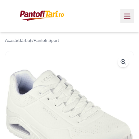
Acasă
/
Bărbați
/
Pantofi Sport