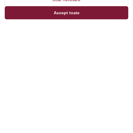
Accept toate
Magazinul tău online de încălțăminte și fashion, cu
outfit builder integrat pentru ținute complete.
Categorii
Bărbați