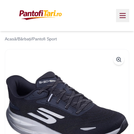
Acasă
/
Bărbați
/
Pantofi Sport