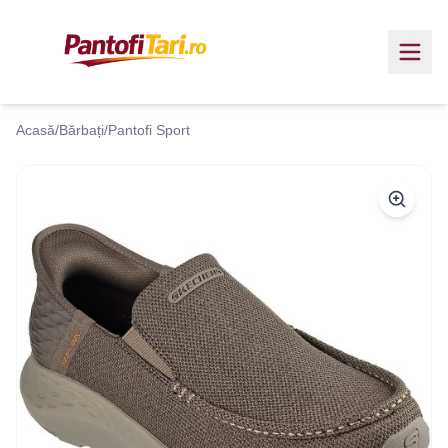
Acasă
/
Bărbați
/
Pantofi Sport