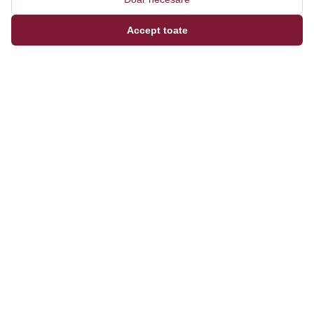
Accept toate
Magazinul tău online de încălțăminte și fashion, cu
outfit builder integrat pentru ținute complete.
Categorii
Bărbați