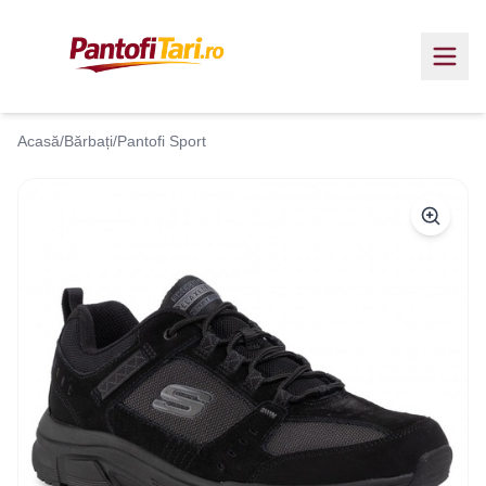
Acasă
/
Bărbați
/
Pantofi Sport