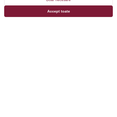
Accept toate
Magazinul tău online de încălțăminte și fashion, cu
outfit builder integrat pentru ținute complete.
Categorii
Bărbați