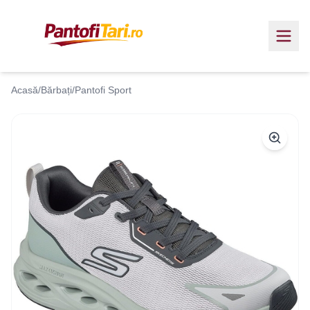
Acasă
/
Bărbați
/
Pantofi Sport