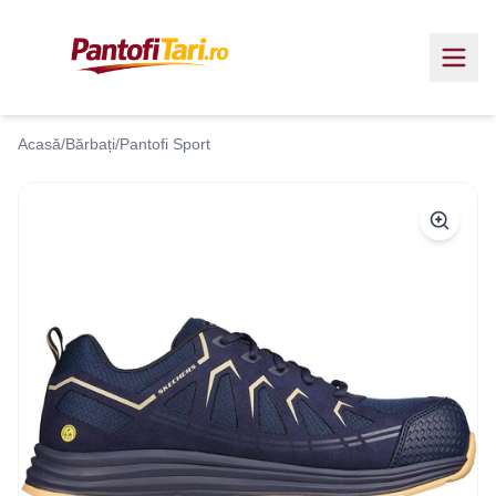
Acasă
/
Bărbați
/
Pantofi Sport