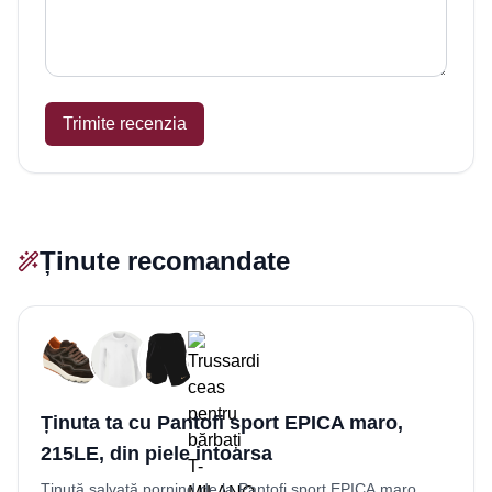
Trimite recenzia
Ținute recomandate
Ținuta ta cu Pantofi sport EPICA maro,
215LE, din piele intoarsa
Ținută salvată pornind de la Pantofi sport EPICA maro,