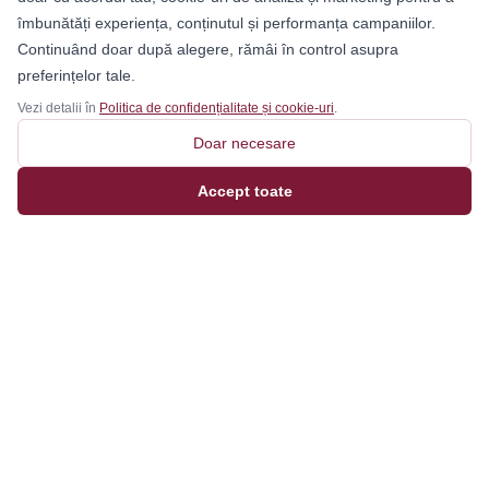
îmbunătăți experiența, conținutul și performanța campaniilor.
Continuând doar după alegere, rămâi în control asupra
preferințelor tale.
Vezi detalii în
Politica de confidențialitate și cookie-uri
.
Doar necesare
Accept toate
Magazinul tău online de încălțăminte și fashion, cu