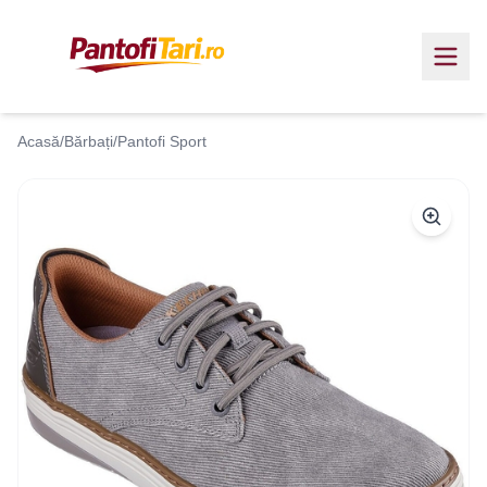
Acasă
/
Bărbați
/
Pantofi Sport