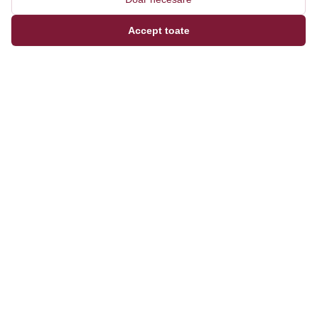
Accept toate
Magazinul tău online de încălțăminte și fashion, cu
outfit builder integrat pentru ținute complete.
Categorii
Bărbați