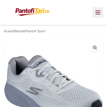
Acasă
/
Bărbați
/
Pantofi Sport