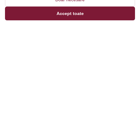
Accept toate
Magazinul tău online de încălțăminte și fashion, cu
outfit builder integrat pentru ținute complete.
Categorii
Bărbați