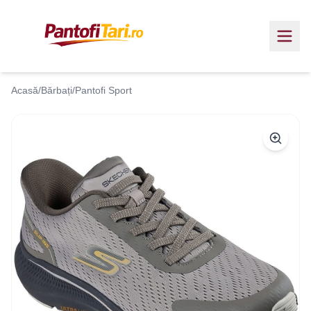
Acasă
/
Bărbați
/
Pantofi Sport