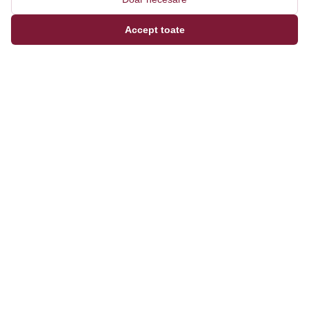
Accept toate
Magazinul tău online de încălțăminte și fashion, cu
outfit builder integrat pentru ținute complete.
Categorii
Bărbați