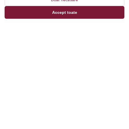
Accept toate
Magazinul tău online de încălțăminte și fashion, cu
outfit builder integrat pentru ținute complete.
Categorii
Bărbați