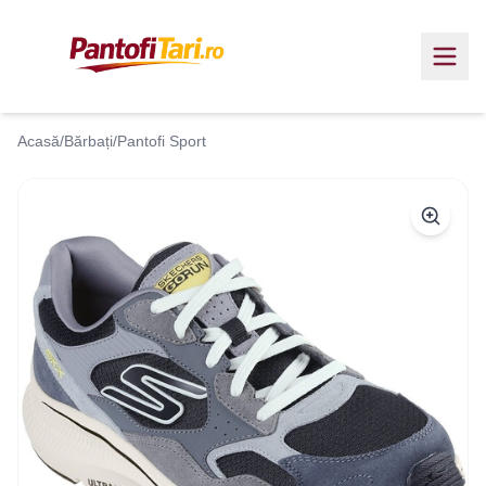
Acasă
/
Bărbați
/
Pantofi Sport