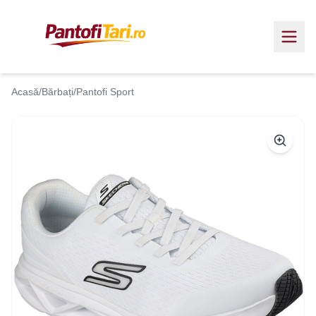
Acasă
/
Bărbați
/
Pantofi Sport