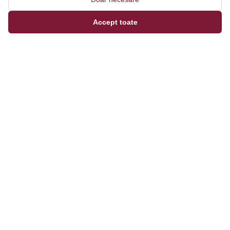
Accept toate
Magazinul tău online de încălțăminte și fashion, cu
outfit builder integrat pentru ținute complete.
Categorii
Bărbați