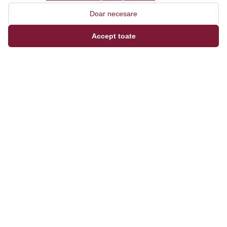
Doar necesare
Accept toate
Magazinul tău online de încălțăminte și fashion, cu
outfit builder integrat pentru ținute complete.
Categorii