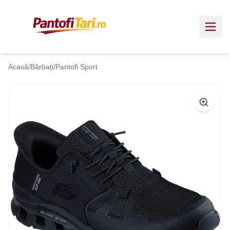
Acasă
/
Bărbați
/
Pantofi Sport