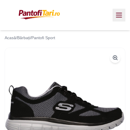
Acasă
/
Bărbați
/
Pantofi Sport