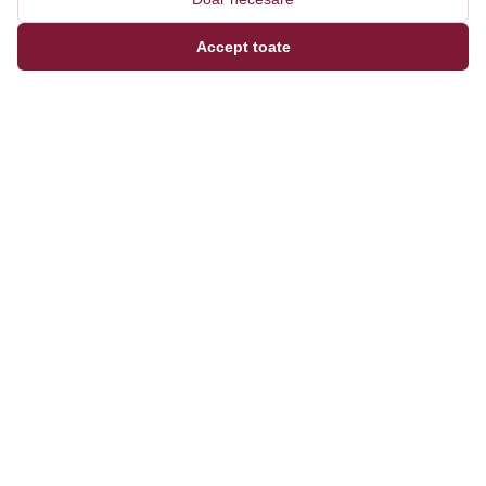
Accept toate
Magazinul tău online de încălțăminte și fashion, cu
outfit builder integrat pentru ținute complete.
Categorii
Bărbați