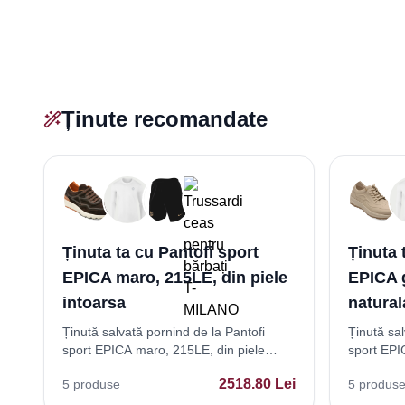
Ținute recomandate
Ținuta ta cu Pantofi sport
Ținuta 
EPICA maro, 215LE, din piele
EPICA g
intoarsa
natural
Ținută salvată pornind de la Pantofi
Ținută sal
sport EPICA maro, 215LE, din piele
sport EPIC
intoarsa
naturala
2518.80
Lei
5
produse
5
produs