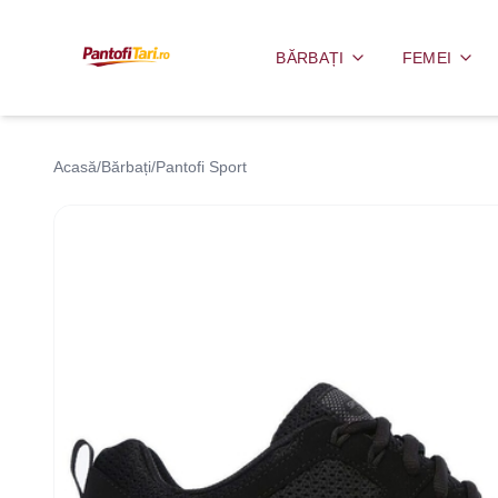
BĂRBAȚI
FEMEI
Acasă
/
Bărbați
/
Pantofi Sport