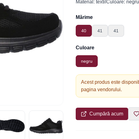
Material: textilCuloare: negru
Mărime
40
41
41
Culoare
negru
Acest produs este disponib
pagina vendorului.
Cumpără acum