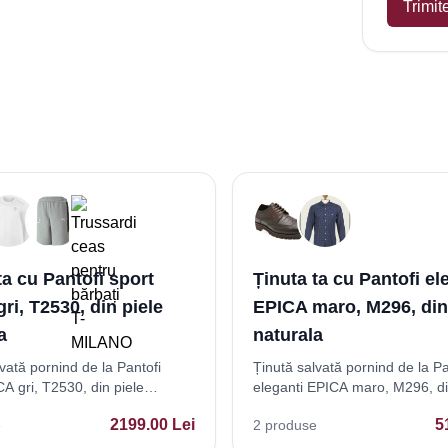
Trimit
ta cu Pantofi sport
Ținuta ta cu Pantofi el
ri, T2530, din piele
EPICA maro, M296, din
a
naturala
vată pornind de la Pantofi
Ținută salvată pornind de la Pa
A gri, T2530, din piele
eleganti EPICA maro, M296, di
naturala
2199.00
Lei
5
e
2
produse