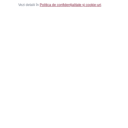
Vezi detalii în
Politica de confidențialitate și cookie-uri
.
Ca
Băr
Fem
Magazinul tău online de încălțăminte și
Cop
fashion, cu outfit builder integrat pentru ținute
Outf
complete.