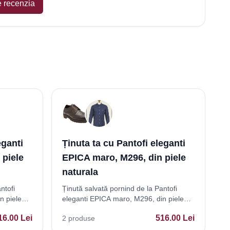
e recenzia
eganti
Ținuta ta cu Pantofi eleganti
 piele
EPICA maro, M296, din piele
naturala
ntofi
Ținută salvată pornind de la Pantofi
n piele
eleganti EPICA maro, M296, din piele
naturala
16.00
Lei
516.00
Lei
2
produse