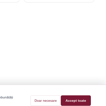
mbunătăți
Doar necesare
Accept toate