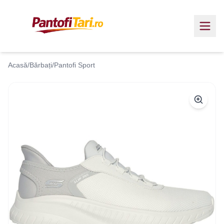
Acasă
/
Bărbați
/
Pantofi Sport