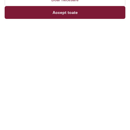
Accept toate
Magazinul tău online de încălțăminte și fashion, cu
outfit builder integrat pentru ținute complete.
Categorii
Bărbați